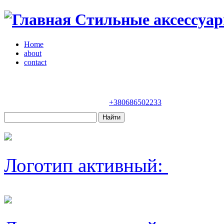
Стильные аксессуар
Home
about
contact
Магазин "VENDOME"
Украина, Киев,
бульвар Леси Украинки, 30
+380686502233
Логотип активный: