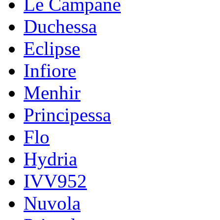
Le Campane
Duchessa
Eclipse
Infiore
Menhir
Principessa
Flo
Hydria
IVV952
Nuvola