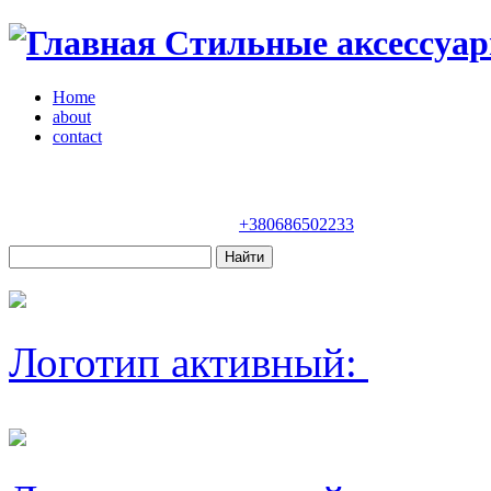
Стильные аксессуар
Home
about
contact
Магазин "VENDOME"
Украина, Киев,
бульвар Леси Украинки, 30
+380686502233
Логотип активный: