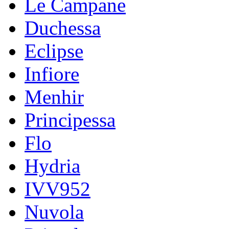
Le Campane
Duchessa
Eclipse
Infiore
Menhir
Principessa
Flo
Hydria
IVV952
Nuvola