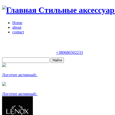
Стильные аксессуар
Home
about
contact
Магазин "VENDOME"
Украина, Киев,
бульвар Леси Украинки, 30
+380686502233
Логотип активный:
Логотип активный: