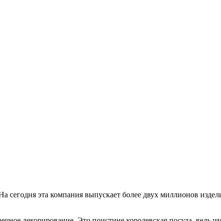
На сегодня эта компания выпускает более двух миллионов издели
пречное декорирование. Это поистине королевская посуда, ведь