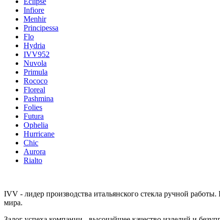
Eclipse
Infiore
Menhir
Principessa
Flo
Hydria
IVV952
Nuvola
Primula
Rococo
Floreal
Pashmina
Folies
Futura
Ophelia
Hurricane
Chic
Aurora
Rialto
IVV - лидер производства итальянского стекла ручной работы. 
мира.
Залог успеха компании - высочайшее качество изделий и безу