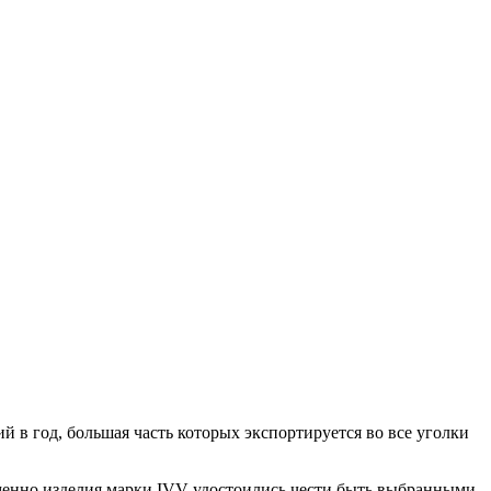
й в год, большая часть которых экспортируется во все уголки
 именно изделия марки IVV удостоились чести быть выбранными