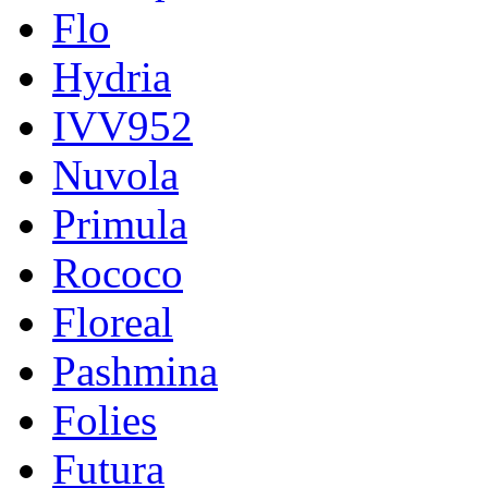
Flo
Hydria
IVV952
Nuvola
Primula
Rococo
Floreal
Pashmina
Folies
Futura