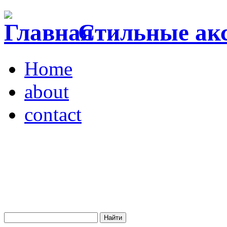
Стильные акс
Home
about
contact
Магазин "VENDOME"
Украина, Киев,
бульвар Леси Украинки,