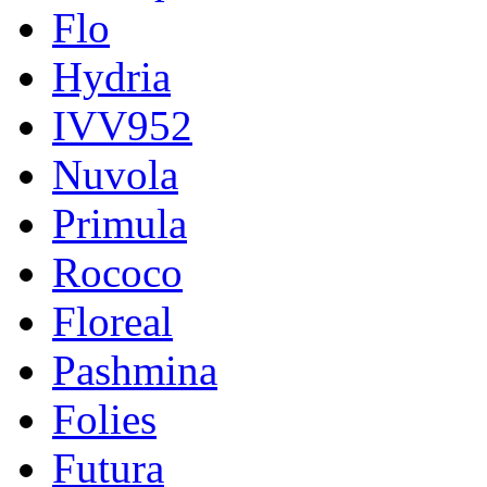
Flo
Hydria
IVV952
Nuvola
Primula
Rococo
Floreal
Pashmina
Folies
Futura