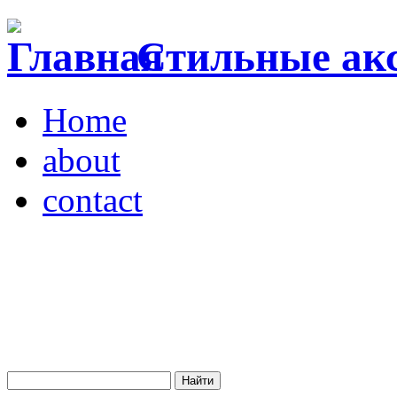
Стильные акс
Home
about
contact
Магазин "VENDOME"
Украина, Киев,
бульвар Леси Украинки,