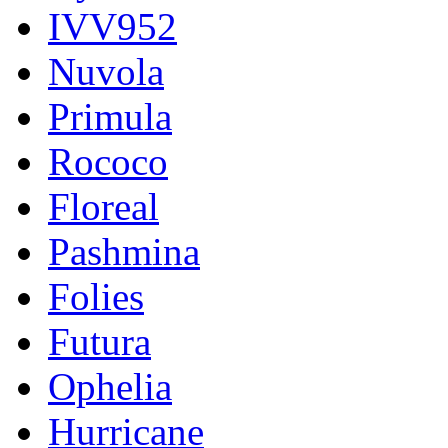
IVV952
Nuvola
Primula
Rococo
Floreal
Pashmina
Folies
Futura
Ophelia
Hurricane