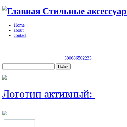
Стильные аксессуар
Home
about
contact
Магазин "VENDOME"
Украина, Киев,
бульвар Леси Украинки, 30
+380686502233
Логотип активный: