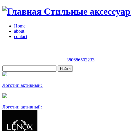
Стильные аксессуар
Home
about
contact
Магазин "VENDOME"
Украина, Киев,
бульвар Леси Украинки, 30
+380686502233
Логотип активный:
Логотип активный: