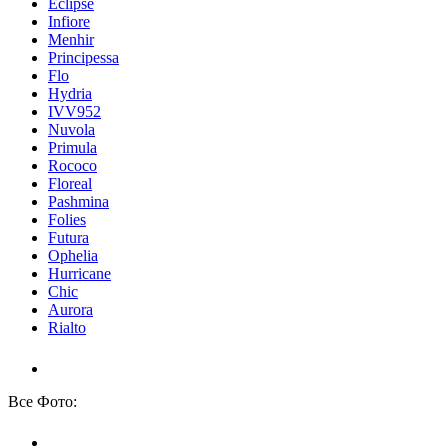
Eclipse
Infiore
Menhir
Principessa
Flo
Hydria
IVV952
Nuvola
Primula
Rococo
Floreal
Pashmina
Folies
Futura
Ophelia
Hurricane
Chic
Aurora
Rialto
Все Фото: