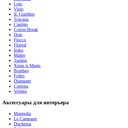
Loto
Vizio
IL Giardino
Toscana
Cantigo
Colors-Break
Dots
Fiocco
Floreal
Iroko
Maitre
Tasting
Xmas is Magic
Bombay
Folies
Diamante
Cortona
Vertigo
Аксессуары для интерьера
Magnolia
Le Campane
Duchessa