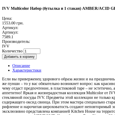
IVV Multicolor Набор (бутылка и 1 стакан) AMBER/ACID 
Цена:
1553.00 грн.
Артикул:
Артикул:
7589.1
Производитель:
IVV
Количество
Описание
Характеристики
Если вы приверженец здорового образа жизни и на праздничны
же пунши – то у вас обязательно возникнет вопрос: как красиво
чему отдаст предпочтение, в пластиковой таре – не эстетично, 
аппетитно! Яркая и жизнерадостная коллекция Multicolor от 
стеклянной посуды IVV. Предметы этой коллекции не только к
содержащего оксид свинца. При этом мастера специально стара
рифление и нарочитая шероховатость создают неповторимый э
эксклюзивно представлена компанией Kitchen House на террито