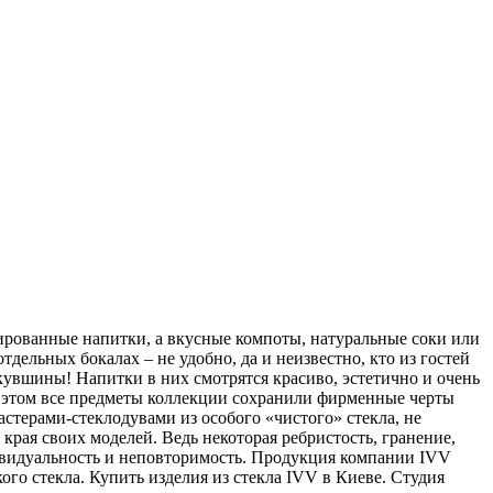
ированные напитки, а вкусные компоты, натуральные соки или
тдельных бокалах – не удобно, да и неизвестно, кто из гостей
т кувшины! Напитки в них смотрятся красиво, эстетично и очень
ри этом все предметы коллекции сохранили фирменные черты
стерами-стеклодувами из особого «чистого» стекла, не
рая своих моделей. Ведь некоторая ребристость, гранение,
ивидуальность и неповторимость. Продукция компании IVV
го стекла. Купить изделия из стекла IVV в Киеве. Студия