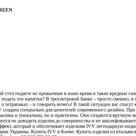
GREEN
й стол подаете не привычные в наше время и такие вредные газ
 подать эти напитки? В трехлитровой банке – просто смешно, в о
а о тетрапаках – и говорить нечего! В такой ситуации вас спасу
IVV создана специально для ценителей современного дизайна. П
расивы и уникальны, но и практичны. Они создаются вручную ма
ются не доводить изделия до совершенства и не зашлифовывают к
ффект, который и обеспечивает изделиям IVV легендарную инд
рии Украины. Купить IVV в Киеве. Купить изделия из итальянско