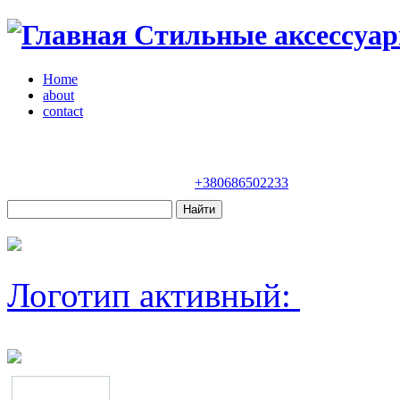
Стильные аксессуар
Home
about
contact
Магазин "VENDOME"
Украина, Киев,
бульвар Леси Украинки, 30
+380686502233
Логотип активный: