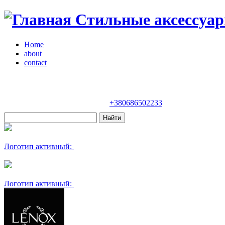
Стильные аксессуар
Home
about
contact
Магазин "VENDOME"
Украина, Киев,
бульвар Леси Украинки, 30
+380686502233
Логотип активный:
Логотип активный: