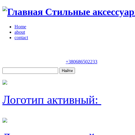
Стильные аксессуар
Home
about
contact
Магазин "VENDOME"
Украина, Киев,
бульвар Леси Украинки, 30
+380686502233
Логотип активный: