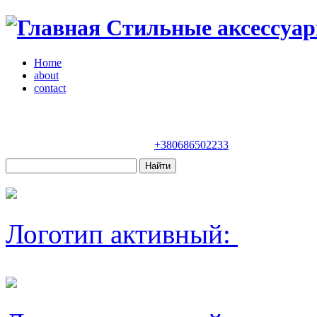
Стильные аксессуар
Home
about
contact
Магазин "VENDOME"
Украина, Киев,
бульвар Леси Украинки, 30
+380686502233
Логотип активный: