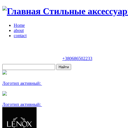
Стильные аксессуар
Home
about
contact
Магазин "VENDOME"
Украина, Киев,
бульвар Леси Украинки, 30
+380686502233
Логотип активный:
Логотип активный: