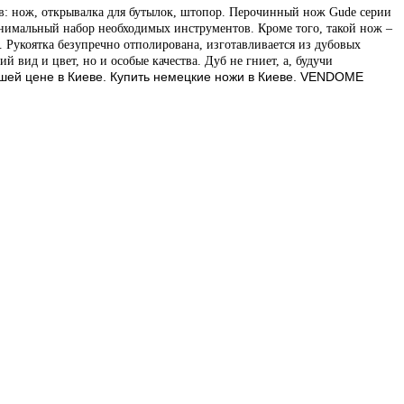
ов: нож, открывалка для бутылок, штопор. Перочинный нож Gude серии
минимальный набор необходимых инструментов. Кроме того, такой нож –
и.
Рукоятка безупречно отполирована, изготавливается из дубовых
 вид и цвет, но и особые качества. Дуб не гниет, а, будучи
рошей цене в Киеве. Купить немецкие ножи в Киеве. VENDOME