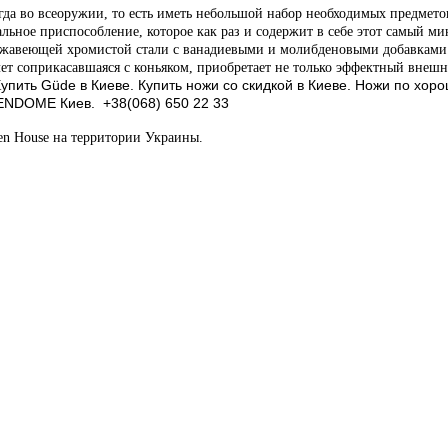
гда во всеоружии, то есть иметь небольшой набор необходимых предмет
альное приспособление, которое как раз и содержит в себе этот самый 
нержавеющей хромистой стали с ванадиевыми и молибденовыми добавкам
ет соприкасавшаяся с коньяком, приобретает не только эффектный внешний
упить
Güde
в Киеве. Купить ножи со скидкой в Киеве. Ножи по хо
К
VENDOME Киев. +38(068) 650 22 33
n House на территории Украины.