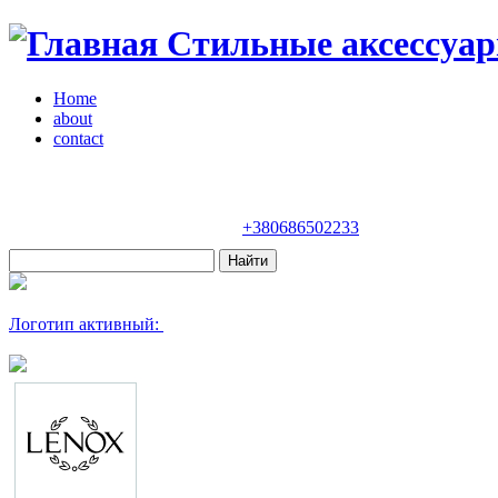
Стильные аксессуар
Home
about
contact
Магазин "VENDOME"
Украина, Киев,
бульвар Леси Украинки, 30
+380686502233
Логотип активный: