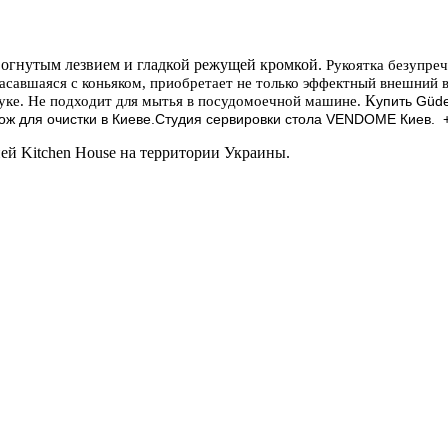
вогнутым лезвием и гладкой режущей кромкой.
Рукоятка безупреч
асавшаяся с коньяком, приобретает не только эффектный внешний вид
К
уке.
Не подходит для мытья в посудомоечной машине.
упить
Güd
ож для очистки в Киеве.Студия сервировки стола VENDOME Киев. +
й Kitchen House на территории Украины.