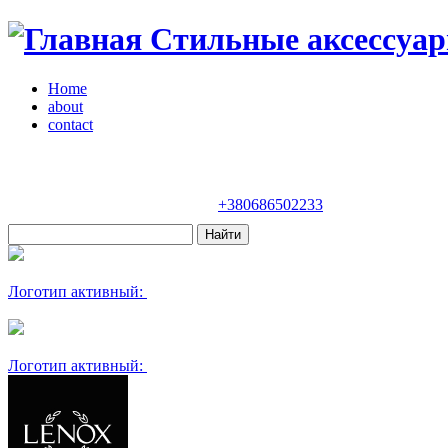
Стильные аксессуар
Home
about
contact
Магазин "VENDOME"
Украина, Киев,
бульвар Леси Украинки, 30
+380686502233
Логотип активный:
Логотип активный: