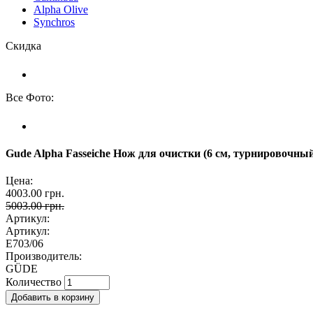
Alpha Olive
Synchros
Скидка
Все Фото:
Gude Alpha Fasseiche Нож для очистки (6 см, турнировочный
Цена:
4003.00 грн.
5003.00 грн.
Артикул:
Артикул:
E703/06
Производитель:
GÜDE
Количество