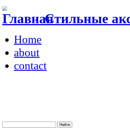
Стильные акс
Home
about
contact
Магазин "VENDOME"
Украина, Киев,
бульвар Леси Украинки,